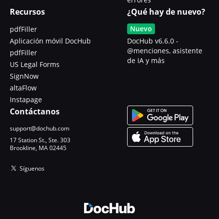
Recursos
¿Qué hay de nuevo?
Nuevo
pdfFiller
Aplicación móvil DocHub
DocHub v6.6.0 -
@menciones, asistente
pdfFiller
de IA y más
US Legal Forms
SignNow
altaFlow
Instapage
Contáctanos
support@dochub.com
17 Station St., Ste. 303
Brookline, MA 02445
Síguenos