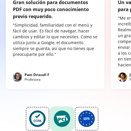
Gran solución para documentos
Un va
PDF con muy poco conocimiento
para 
previo requerido.
"Me e
increí
"Simplicidad, familiaridad con el menú y
Realme
fácil de usar. Es fácil de navegar, hacer
un gra
cambios y editar lo que necesites. Como se
compet
utiliza junto a Google, el documento
enviar
siempre se guarda, así que no tienes que
a los 
preocuparte por ello."
en tie
hacien
Pam Driscoll F
Profesora