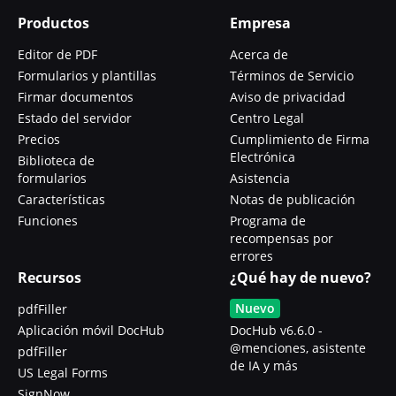
Productos
Empresa
Editor de PDF
Acerca de
Formularios y plantillas
Términos de Servicio
Firmar documentos
Aviso de privacidad
Estado del servidor
Centro Legal
Precios
Cumplimiento de Firma
Electrónica
Biblioteca de
formularios
Asistencia
Características
Notas de publicación
Funciones
Programa de
recompensas por
errores
Recursos
¿Qué hay de nuevo?
Nuevo
pdfFiller
Aplicación móvil DocHub
DocHub v6.6.0 -
@menciones, asistente
pdfFiller
de IA y más
US Legal Forms
SignNow