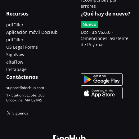
errores
Recursos
¿Qué hay de nuevo?
Nuevo
pdfFiller
Aplicación móvil DocHub
DocHub v6.6.0 -
@menciones, asistente
pdfFiller
de IA y más
US Legal Forms
SignNow
altaFlow
Instapage
Contáctanos
support@dochub.com
17 Station St., Ste. 303
Brookline, MA 02445
Síguenos