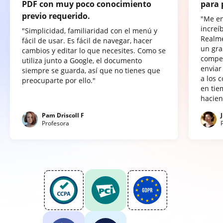
PDF con muy poco conocimiento
para 
previo requerido.
"Me e
increí
"Simplicidad, familiaridad con el menú y
Realme
fácil de usar. Es fácil de navegar, hacer
un gra
cambios y editar lo que necesites. Como se
compet
utiliza junto a Google, el documento
enviar
siempre se guarda, así que no tienes que
a los 
preocuparte por ello."
en tie
hacien
Pam Driscoll F
Profesora