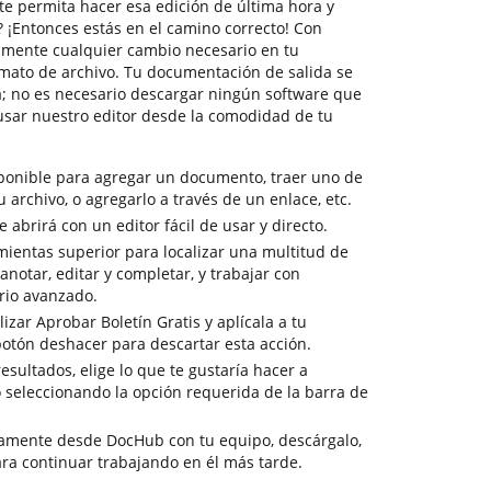
te permita hacer esa edición de última hora y
? ¡Entonces estás en el camino correcto! Con
amente cualquier cambio necesario en tu
mato de archivo. Tu documentación de salida se
va; no es necesario descargar ningún software que
sar nuestro editor desde la comodidad de tu
sponible para agregar un documento, traer uno de
tu archivo, o agregarlo a través de un enlace, etc.
abrirá con un editor fácil de usar y directo.
mientas superior para localizar una multitud de
notar, editar y completar, y trabajar con
io avanzado.
izar Aprobar Boletín Gratis y aplícala a tu
botón deshacer para descartar esta acción.
resultados, elige lo que te gustaría hacer a
o seleccionando la opción requerida de la barra de
tamente desde DocHub con tu equipo, descárgalo,
ra continuar trabajando en él más tarde.