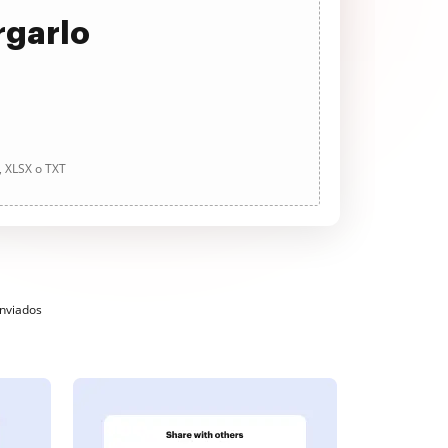
rgarlo
, XLSX o TXT
enviados