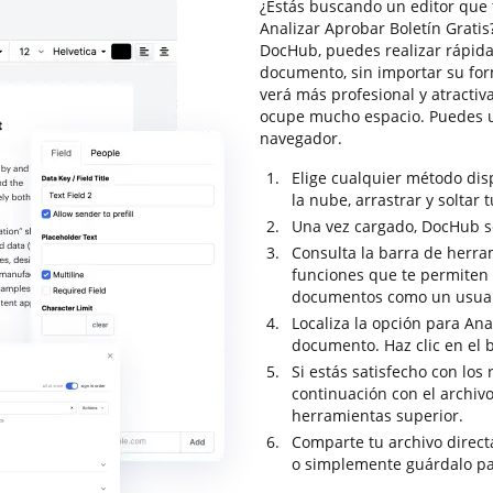
¿Estás buscando un editor que 
Analizar Aprobar Boletín Gratis
DocHub, puedes realizar rápid
documento, sin importar su for
verá más profesional y atracti
ocupe mucho espacio. Puedes u
navegador.
Elige cualquier método di
la nube, arrastrar y soltar 
Una vez cargado, DocHub se 
Consulta la barra de herra
funciones que te permiten a
documentos como un usuar
Localiza la opción para Anal
documento. Haz clic en el 
Si estás satisfecho con los 
continuación con el archiv
herramientas superior.
Comparte tu archivo direc
o simplemente guárdalo pa