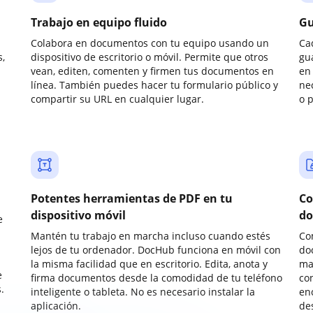
Trabajo en equipo fluido
Gu
Colabora en documentos con tu equipo usando un
Ca
,
dispositivo de escritorio o móvil. Permite que otros
gu
vean, editen, comenten y firmen tus documentos en
en 
línea. También puedes hacer tu formulario público y
ne
compartir su URL en cualquier lugar.
o 
Potentes herramientas de PDF en tu
Co
dispositivo móvil
do
e
Mantén tu trabajo en marcha incluso cuando estés
Co
lejos de tu ordenador. DocHub funciona en móvil con
do
la misma facilidad que en escritorio. Edita, anota y
ma
e
firma documentos desde la comodidad de tu teléfono
co
.
inteligente o tableta. No es necesario instalar la
enc
aplicación.
de