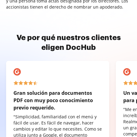
y una persona toma actas designada por los directores. Los
accionistas tienen el derecho de nombrar un apoderado.
Ve por qué nuestros clientes
eligen DocHub
Gran solución para documentos
Un va
PDF con muy poco conocimiento
para 
previo requerido.
"Me e
increí
"Simplicidad, familiaridad con el menú y
Realme
fácil de usar. Es fácil de navegar, hacer
un gra
cambios y editar lo que necesites. Como se
compet
utiliza junto a Google, el documento