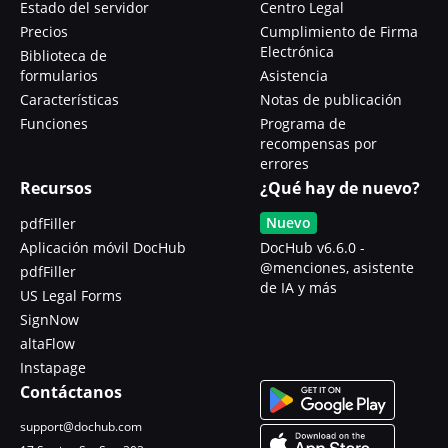
Estado del servidor
Centro Legal
Precios
Cumplimiento de Firma
Electrónica
Biblioteca de
formularios
Asistencia
Características
Notas de publicación
Funciones
Programa de
recompensas por
errores
Recursos
¿Qué hay de nuevo?
Nuevo
pdfFiller
Aplicación móvil DocHub
DocHub v6.6.0 -
@menciones, asistente
pdfFiller
de IA y más
US Legal Forms
SignNow
altaFlow
Instapage
Contáctanos
support@dochub.com