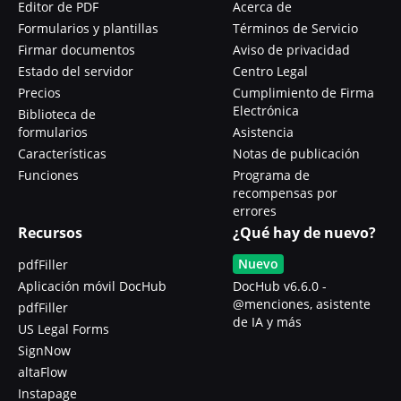
Editor de PDF
Acerca de
Formularios y plantillas
Términos de Servicio
Firmar documentos
Aviso de privacidad
Estado del servidor
Centro Legal
Precios
Cumplimiento de Firma
Electrónica
Biblioteca de
formularios
Asistencia
Características
Notas de publicación
Funciones
Programa de
recompensas por
errores
Recursos
¿Qué hay de nuevo?
Nuevo
pdfFiller
Aplicación móvil DocHub
DocHub v6.6.0 -
@menciones, asistente
pdfFiller
de IA y más
US Legal Forms
SignNow
altaFlow
Instapage