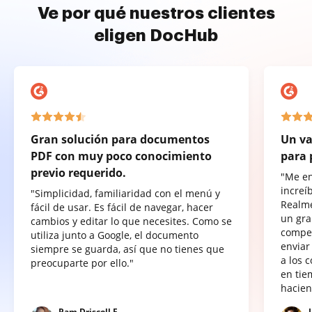
Ve por qué nuestros clientes
eligen DocHub
Gran solución para documentos
Un va
PDF con muy poco conocimiento
para 
previo requerido.
"Me e
increí
"Simplicidad, familiaridad con el menú y
Realme
fácil de usar. Es fácil de navegar, hacer
un gra
cambios y editar lo que necesites. Como se
compet
utiliza junto a Google, el documento
enviar
siempre se guarda, así que no tienes que
a los 
preocuparte por ello."
en tie
hacien
Pam Driscoll F