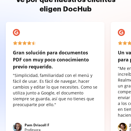
eligen DocHub
Gran solución para documentos
Un va
PDF con muy poco conocimiento
para 
previo requerido.
"Me e
increí
"Simplicidad, familiaridad con el menú y
Realme
fácil de usar. Es fácil de navegar, hacer
un gra
cambios y editar lo que necesites. Como se
compet
utiliza junto a Google, el documento
enviar
siempre se guarda, así que no tienes que
a los 
preocuparte por ello."
en tie
hacien
Pam Driscoll F
Profesora