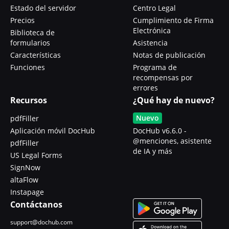
Estado del servidor
Centro Legal
Precios
Cumplimiento de Firma
Electrónica
Biblioteca de
formularios
Asistencia
Características
Notas de publicación
Funciones
Programa de
recompensas por
errores
Recursos
¿Qué hay de nuevo?
Nuevo
pdfFiller
Aplicación móvil DocHub
DocHub v6.6.0 -
@menciones, asistente
pdfFiller
de IA y más
US Legal Forms
SignNow
altaFlow
Instapage
Contáctanos
support@dochub.com