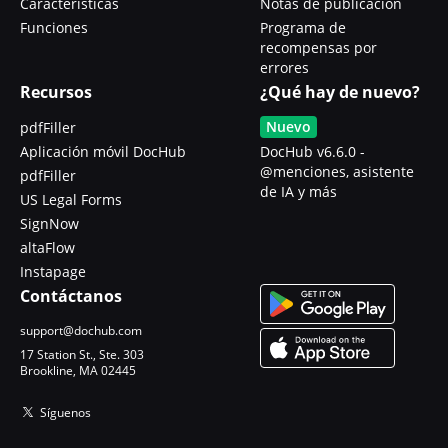
Características
Notas de publicación
Funciones
Programa de
recompensas por
errores
Recursos
¿Qué hay de nuevo?
Nuevo
pdfFiller
Aplicación móvil DocHub
DocHub v6.6.0 -
@menciones, asistente
pdfFiller
de IA y más
US Legal Forms
SignNow
altaFlow
Instapage
Contáctanos
support@dochub.com
17 Station St., Ste. 303
Brookline, MA 02445
Síguenos