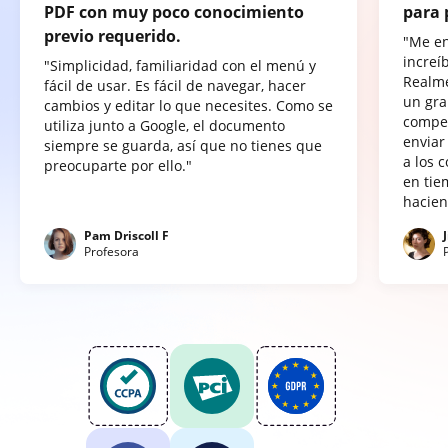
PDF con muy poco conocimiento
para 
previo requerido.
"Me e
increí
"Simplicidad, familiaridad con el menú y
Realme
fácil de usar. Es fácil de navegar, hacer
un gra
cambios y editar lo que necesites. Como se
compet
utiliza junto a Google, el documento
enviar
siempre se guarda, así que no tienes que
a los 
preocuparte por ello."
en tie
hacien
Pam Driscoll F
Profesora