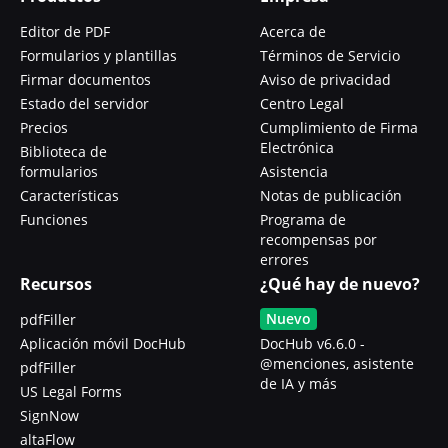
Editor de PDF
Acerca de
Formularios y plantillas
Términos de Servicio
Firmar documentos
Aviso de privacidad
Estado del servidor
Centro Legal
Precios
Cumplimiento de Firma
Electrónica
Biblioteca de
formularios
Asistencia
Características
Notas de publicación
Funciones
Programa de
recompensas por
errores
Recursos
¿Qué hay de nuevo?
Nuevo
pdfFiller
Aplicación móvil DocHub
DocHub v6.6.0 -
@menciones, asistente
pdfFiller
de IA y más
US Legal Forms
SignNow
altaFlow