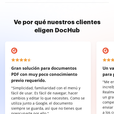
Ve por qué nuestros clientes
eligen DocHub
Gran solución para documentos
Un va
PDF con muy poco conocimiento
para 
previo requerido.
"Me e
increí
"Simplicidad, familiaridad con el menú y
Realme
fácil de usar. Es fácil de navegar, hacer
un gra
cambios y editar lo que necesites. Como se
compet
utiliza junto a Google, el documento
enviar
siempre se guarda, así que no tienes que
a los 
preocuparte por ello."