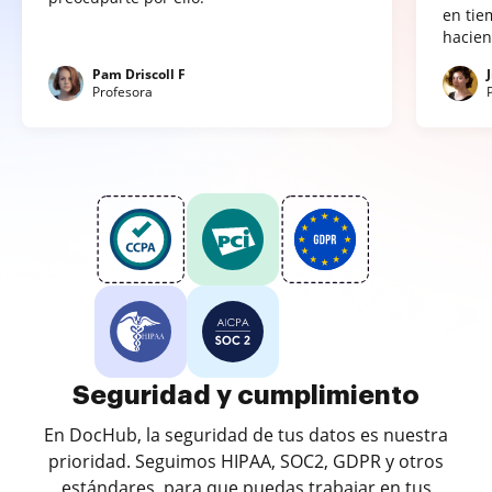
en tie
hacien
Pam Driscoll F
Profesora
Seguridad y cumplimiento
En DocHub, la seguridad de tus datos es nuestra
prioridad. Seguimos HIPAA, SOC2, GDPR y otros
estándares, para que puedas trabajar en tus