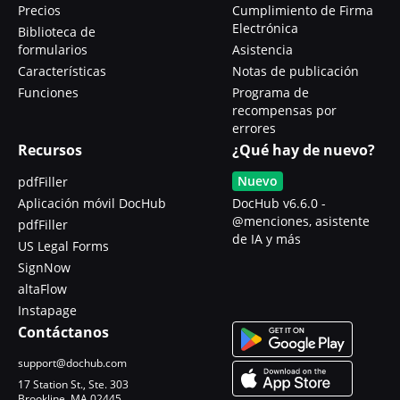
Precios
Cumplimiento de Firma
Electrónica
Biblioteca de
formularios
Asistencia
Características
Notas de publicación
Funciones
Programa de
recompensas por
errores
Recursos
¿Qué hay de nuevo?
Nuevo
pdfFiller
Aplicación móvil DocHub
DocHub v6.6.0 -
@menciones, asistente
pdfFiller
de IA y más
US Legal Forms
SignNow
altaFlow
Instapage
Contáctanos
support@dochub.com
17 Station St., Ste. 303
Brookline, MA 02445