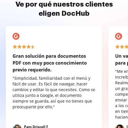
Ve por qué nuestros clientes
eligen DocHub
Gran solución para documentos
Un va
PDF con muy poco conocimiento
para 
previo requerido.
"Me e
increí
"Simplicidad, familiaridad con el menú y
Realme
fácil de usar. Es fácil de navegar, hacer
un gra
cambios y editar lo que necesites. Como se
compet
utiliza junto a Google, el documento
enviar
siempre se guarda, así que no tienes que
a los 
preocuparte por ello."
en tie
hacien
Pam Driscoll F