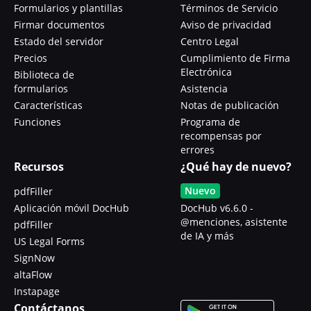
Formularios y plantillas
Términos de Servicio
Firmar documentos
Aviso de privacidad
Estado del servidor
Centro Legal
Precios
Cumplimiento de Firma
Electrónica
Biblioteca de
formularios
Asistencia
Características
Notas de publicación
Funciones
Programa de
recompensas por
errores
Recursos
¿Qué hay de nuevo?
Nuevo
pdfFiller
Aplicación móvil DocHub
DocHub v6.6.0 -
@menciones, asistente
pdfFiller
de IA y más
US Legal Forms
SignNow
altaFlow
Instapage
Contáctanos