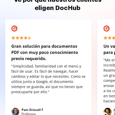
eligen DocHub
Gran solución para documentos
Un va
PDF con muy poco conocimiento
para 
previo requerido.
"Me e
increí
"Simplicidad, familiaridad con el menú y
Realme
fácil de usar. Es fácil de navegar, hacer
un gra
cambios y editar lo que necesites. Como se
compet
utiliza junto a Google, el documento
enviar
siempre se guarda, así que no tienes que
a los 
preocuparte por ello."
en tie
hacien
Pam Driscoll F
Profesora