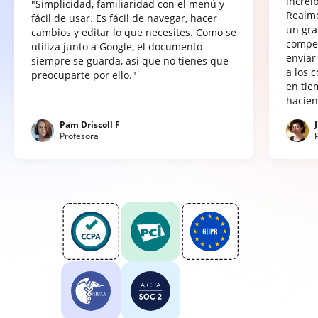
increí
"Simplicidad, familiaridad con el menú y
Realme
fácil de usar. Es fácil de navegar, hacer
un gra
cambios y editar lo que necesites. Como se
compet
utiliza junto a Google, el documento
enviar
siempre se guarda, así que no tienes que
a los 
preocuparte por ello."
en tie
hacien
Pam Driscoll F
Profesora