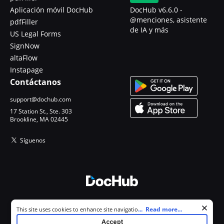
Aplicación móvil DocHub
DocHub v6.6.0 -
@menciones, asistente
pdfFiller
de IA y más
US Legal Forms
SignNow
altaFlow
Instapage
Contáctanos
support@dochub.com
17 Station St., Ste. 303
Brookline, MA 02445
Síguenos
© 2026 DocHub, LLC
Cookie consent notice
...
Read more...
This site uses cookies to enhance site navigation and personalize
Todos los derechos reservados.
your experience. By using this site you agree to our use of cookies as
Accept