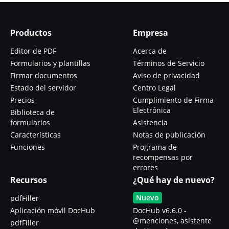
Productos
Empresa
Editor de PDF
Acerca de
Formularios y plantillas
Términos de Servicio
Firmar documentos
Aviso de privacidad
Estado del servidor
Centro Legal
Precios
Cumplimiento de Firma
Electrónica
Biblioteca de
formularios
Asistencia
Características
Notas de publicación
Funciones
Programa de
recompensas por
errores
Recursos
¿Qué hay de nuevo?
Nuevo
pdfFiller
Aplicación móvil DocHub
DocHub v6.6.0 -
@menciones, asistente
pdfFiller