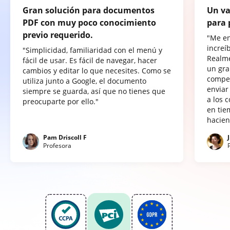
Gran solución para documentos
Un va
PDF con muy poco conocimiento
para 
previo requerido.
"Me e
increí
"Simplicidad, familiaridad con el menú y
Realme
fácil de usar. Es fácil de navegar, hacer
un gra
cambios y editar lo que necesites. Como se
compet
utiliza junto a Google, el documento
enviar
siempre se guarda, así que no tienes que
a los 
preocuparte por ello."
en tie
hacien
Pam Driscoll F
Profesora