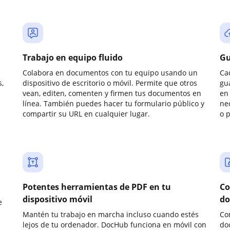
Trabajo en equipo fluido
Gu
Colabora en documentos con tu equipo usando un
Ca
,
dispositivo de escritorio o móvil. Permite que otros
gu
vean, editen, comenten y firmen tus documentos en
en 
línea. También puedes hacer tu formulario público y
ne
compartir su URL en cualquier lugar.
o 
Potentes herramientas de PDF en tu
Co
dispositivo móvil
do
e
Mantén tu trabajo en marcha incluso cuando estés
Co
lejos de tu ordenador. DocHub funciona en móvil con
do