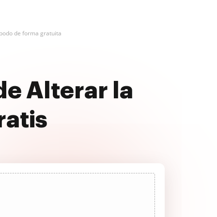
apodo de forma gratuita
e Alterar la
atis