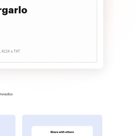
rgarlo
, XLSX o TXT
enviados