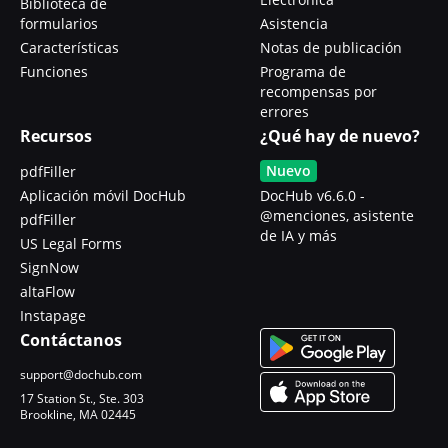
Biblioteca de
formularios
Asistencia
Características
Notas de publicación
Funciones
Programa de
recompensas por
errores
Recursos
¿Qué hay de nuevo?
Nuevo
pdfFiller
Aplicación móvil DocHub
DocHub v6.6.0 -
@menciones, asistente
pdfFiller
de IA y más
US Legal Forms
SignNow
altaFlow
Instapage
Contáctanos
support@dochub.com
17 Station St., Ste. 303
Brookline, MA 02445