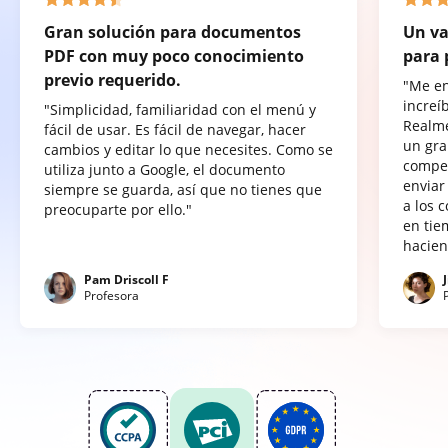
Gran solución para documentos
Un va
PDF con muy poco conocimiento
para 
previo requerido.
"Me e
increí
"Simplicidad, familiaridad con el menú y
Realme
fácil de usar. Es fácil de navegar, hacer
un gra
cambios y editar lo que necesites. Como se
compet
utiliza junto a Google, el documento
enviar
siempre se guarda, así que no tienes que
a los 
preocuparte por ello."
en tie
hacien
Pam Driscoll F
Profesora