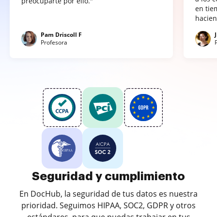
preocuparte por ello."
en tie
hacien
Pam Driscoll F
Profesora
Seguridad y cumplimiento
En DocHub, la seguridad de tus datos es nuestra
prioridad. Seguimos HIPAA, SOC2, GDPR y otros
estándares, para que puedas trabajar en tus