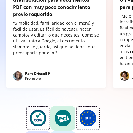
PDF con muy poco conocimiento
para 
previo requerido.
"Me e
increí
"Simplicidad, familiaridad con el menú y
Realme
fácil de usar. Es fácil de navegar, hacer
un gra
cambios y editar lo que necesites. Como se
compet
utiliza junto a Google, el documento
enviar
siempre se guarda, así que no tienes que
a los 
preocuparte por ello."
en tie
hacien
Pam Driscoll F
Profesora