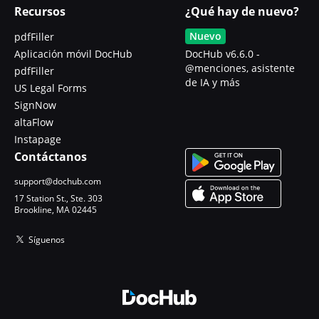
Recursos
¿Qué hay de nuevo?
Nuevo
pdfFiller
Aplicación móvil DocHub
DocHub v6.6.0 -
@menciones, asistente
pdfFiller
de IA y más
US Legal Forms
SignNow
altaFlow
Instapage
Contáctanos
support@dochub.com
17 Station St., Ste. 303
Brookline, MA 02445
Síguenos