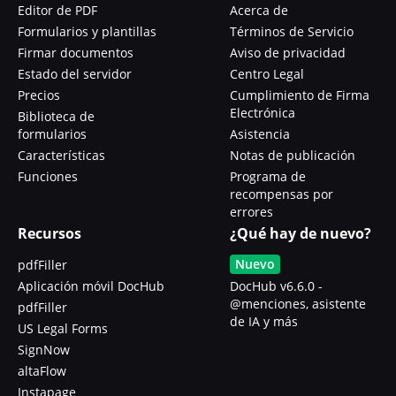
Editor de PDF
Acerca de
Formularios y plantillas
Términos de Servicio
Firmar documentos
Aviso de privacidad
Estado del servidor
Centro Legal
Precios
Cumplimiento de Firma
Electrónica
Biblioteca de
formularios
Asistencia
Características
Notas de publicación
Funciones
Programa de
recompensas por
errores
Recursos
¿Qué hay de nuevo?
Nuevo
pdfFiller
Aplicación móvil DocHub
DocHub v6.6.0 -
@menciones, asistente
pdfFiller
de IA y más
US Legal Forms
SignNow
altaFlow
Instapage