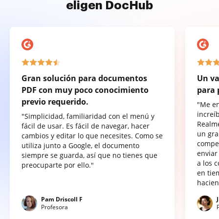
eligen DocHub
Gran solución para documentos
Un va
PDF con muy poco conocimiento
para 
previo requerido.
"Me e
increí
"Simplicidad, familiaridad con el menú y
Realme
fácil de usar. Es fácil de navegar, hacer
un gra
cambios y editar lo que necesites. Como se
compet
utiliza junto a Google, el documento
enviar
siempre se guarda, así que no tienes que
a los 
preocuparte por ello."
en tie
hacien
Pam Driscoll F
Profesora