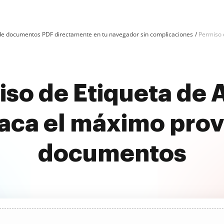
n de documentos PDF directamente en tu navegador sin complicaciones
Permiso d
so de Etiqueta de A
aca el máximo prov
documentos