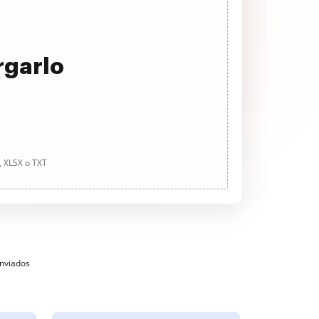
rgarlo
, XLSX o TXT
enviados