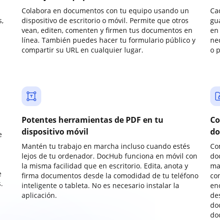
Colabora en documentos con tu equipo usando un
Ca
,
dispositivo de escritorio o móvil. Permite que otros
gu
vean, editen, comenten y firmen tus documentos en
en 
línea. También puedes hacer tu formulario público y
ne
compartir su URL en cualquier lugar.
o 
Potentes herramientas de PDF en tu
Co
dispositivo móvil
do
e
Mantén tu trabajo en marcha incluso cuando estés
Co
lejos de tu ordenador. DocHub funciona en móvil con
do
la misma facilidad que en escritorio. Edita, anota y
ma
e
firma documentos desde la comodidad de tu teléfono
co
.
inteligente o tableta. No es necesario instalar la
enc
aplicación.
de
do
do