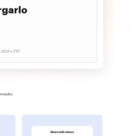
rgarlo
, XLSX o TXT
enviados