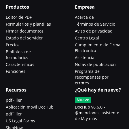
Productos
Empresa
Editor de PDF
Acerca de
Formularios y plantillas
Términos de Servicio
Firmar documentos
Aviso de privacidad
Estado del servidor
Centro Legal
Precios
Cumplimiento de Firma
Electrónica
Biblioteca de
formularios
Asistencia
Características
Notas de publicación
Funciones
Programa de
recompensas por
errores
Recursos
¿Qué hay de nuevo?
Nuevo
pdfFiller
Aplicación móvil DocHub
DocHub v6.6.0 -
@menciones, asistente
pdfFiller
de IA y más
US Legal Forms
SignNow