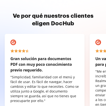
Ve por qué nuestros clientes
eligen DocHub
Gran solución para documentos
Un va
PDF con muy poco conocimiento
para 
previo requerido.
"Me e
increí
"Simplicidad, familiaridad con el menú y
Realme
fácil de usar. Es fácil de navegar, hacer
un gra
cambios y editar lo que necesites. Como se
compet
utiliza junto a Google, el documento
enviar
siempre se guarda, así que no tienes que
a los 
preocuparte por ello."
en tie