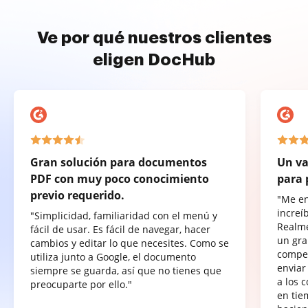
Ve por qué nuestros clientes
eligen DocHub
Gran solución para documentos
Un va
PDF con muy poco conocimiento
para 
previo requerido.
"Me e
increí
"Simplicidad, familiaridad con el menú y
Realme
fácil de usar. Es fácil de navegar, hacer
un gra
cambios y editar lo que necesites. Como se
compet
utiliza junto a Google, el documento
enviar
siempre se guarda, así que no tienes que
a los 
preocuparte por ello."
en tie