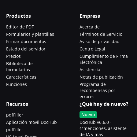
Productos
Empresa
Editor de PDF
Acerca de
Formularios y plantillas
Términos de Servicio
Firmar documentos
Aviso de privacidad
Estado del servidor
Centro Legal
Precios
Cumplimiento de Firma
Electrónica
Biblioteca de
formularios
Asistencia
Características
Notas de publicación
Funciones
Programa de
recompensas por
errores
Recursos
¿Qué hay de nuevo?
Nuevo
pdfFiller
Aplicación móvil DocHub
DocHub v6.6.0 -
@menciones, asistente
pdfFiller
de IA y más
US Legal Forms