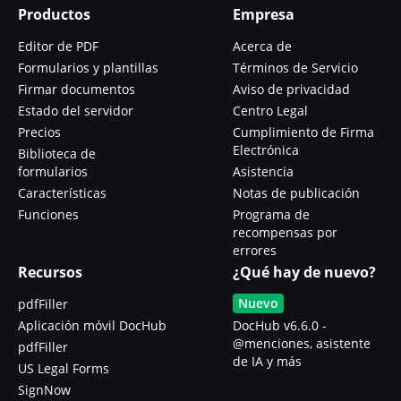
Productos
Empresa
Editor de PDF
Acerca de
Formularios y plantillas
Términos de Servicio
Firmar documentos
Aviso de privacidad
Estado del servidor
Centro Legal
Precios
Cumplimiento de Firma
Electrónica
Biblioteca de
formularios
Asistencia
Características
Notas de publicación
Funciones
Programa de
recompensas por
errores
Recursos
¿Qué hay de nuevo?
Nuevo
pdfFiller
Aplicación móvil DocHub
DocHub v6.6.0 -
@menciones, asistente
pdfFiller
de IA y más
US Legal Forms
SignNow