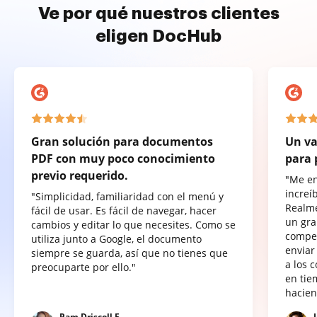
Ve por qué nuestros clientes
eligen DocHub
Gran solución para documentos
Un va
PDF con muy poco conocimiento
para 
previo requerido.
"Me e
increí
"Simplicidad, familiaridad con el menú y
Realme
fácil de usar. Es fácil de navegar, hacer
un gra
cambios y editar lo que necesites. Como se
compet
utiliza junto a Google, el documento
enviar
siempre se guarda, así que no tienes que
a los 
preocuparte por ello."
en tie
hacien
Pam Driscoll F