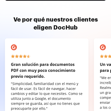
Ve por qué nuestros clientes
eligen DocHub
Gran solución para documentos
Un va
PDF con muy poco conocimiento
para 
previo requerido.
"Me e
increí
"Simplicidad, familiaridad con el menú y
Realme
fácil de usar. Es fácil de navegar, hacer
un gra
cambios y editar lo que necesites. Como se
compet
utiliza junto a Google, el documento
enviar
siempre se guarda, así que no tienes que
a los 
preocuparte por ello."