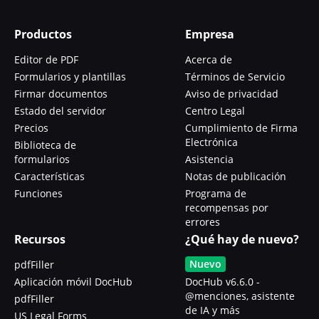
Productos
Empresa
Editor de PDF
Acerca de
Formularios y plantillas
Términos de Servicio
Firmar documentos
Aviso de privacidad
Estado del servidor
Centro Legal
Precios
Cumplimiento de Firma
Electrónica
Biblioteca de
formularios
Asistencia
Características
Notas de publicación
Funciones
Programa de
recompensas por
errores
Recursos
¿Qué hay de nuevo?
Nuevo
pdfFiller
Aplicación móvil DocHub
DocHub v6.6.0 -
@menciones, asistente
pdfFiller
de IA y más
US Legal Forms