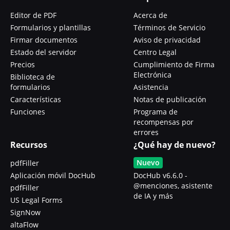
Editor de PDF
Acerca de
Formularios y plantillas
Términos de Servicio
Firmar documentos
Aviso de privacidad
Estado del servidor
Centro Legal
Precios
Cumplimiento de Firma
Electrónica
Biblioteca de
formularios
Asistencia
Características
Notas de publicación
Funciones
Programa de
recompensas por
errores
Recursos
¿Qué hay de nuevo?
Nuevo
pdfFiller
Aplicación móvil DocHub
DocHub v6.6.0 -
@menciones, asistente
pdfFiller
de IA y más
US Legal Forms
SignNow
altaFlow