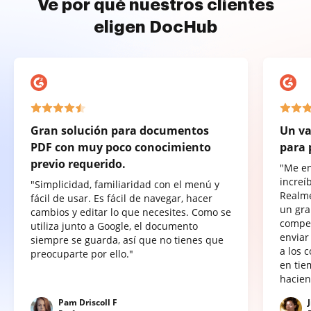
Ve por qué nuestros clientes
eligen DocHub
Gran solución para documentos
Un va
PDF con muy poco conocimiento
para 
previo requerido.
"Me e
increí
"Simplicidad, familiaridad con el menú y
Realme
fácil de usar. Es fácil de navegar, hacer
un gra
cambios y editar lo que necesites. Como se
compet
utiliza junto a Google, el documento
enviar
siempre se guarda, así que no tienes que
a los 
preocuparte por ello."
en tie
hacien
Pam Driscoll F