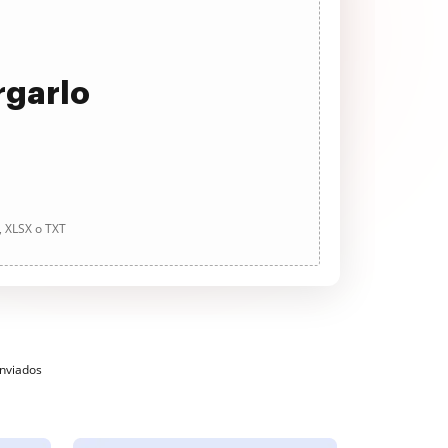
rgarlo
, XLSX o TXT
enviados