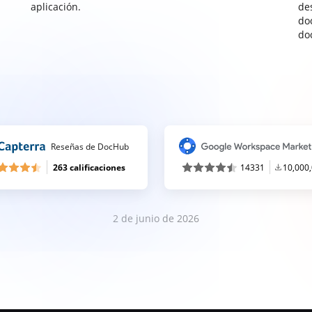
aplicación.
de
do
do
Reseñas de DocHub
263 calificaciones
14331
10,000
2 de junio de 2026