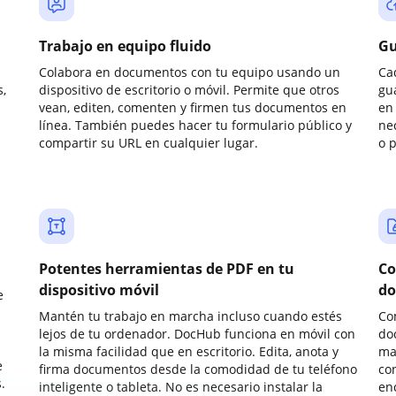
Trabajo en equipo fluido
Gu
Colabora en documentos con tu equipo usando un
Ca
,
dispositivo de escritorio o móvil. Permite que otros
gu
vean, editen, comenten y firmen tus documentos en
en 
línea. También puedes hacer tu formulario público y
ne
compartir su URL en cualquier lugar.
o 
Potentes herramientas de PDF en tu
Co
dispositivo móvil
do
e
Mantén tu trabajo en marcha incluso cuando estés
Co
lejos de tu ordenador. DocHub funciona en móvil con
do
la misma facilidad que en escritorio. Edita, anota y
ma
e
firma documentos desde la comodidad de tu teléfono
co
.
inteligente o tableta. No es necesario instalar la
enc