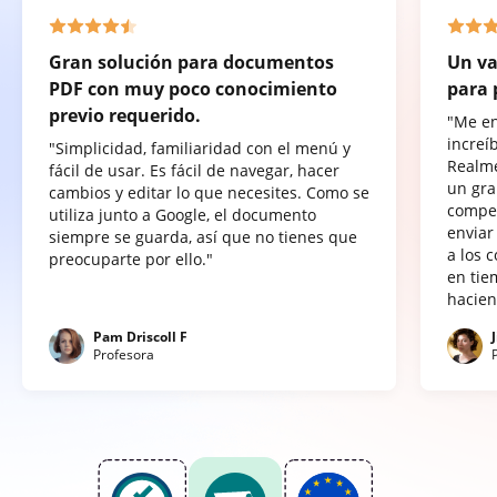
Gran solución para documentos
Un va
PDF con muy poco conocimiento
para 
previo requerido.
"Me e
increí
"Simplicidad, familiaridad con el menú y
Realme
fácil de usar. Es fácil de navegar, hacer
un gra
cambios y editar lo que necesites. Como se
compet
utiliza junto a Google, el documento
enviar
siempre se guarda, así que no tienes que
a los 
preocuparte por ello."
en tie
hacien
Pam Driscoll F
Profesora