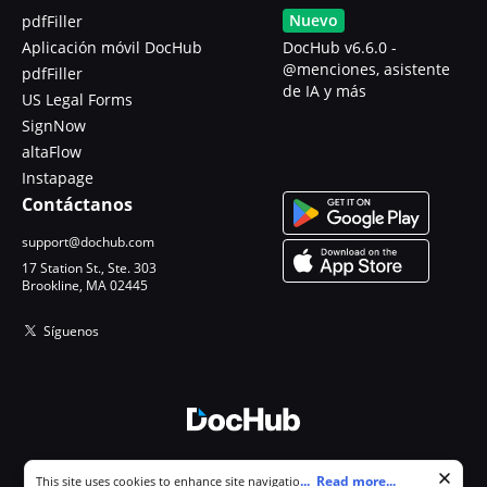
Nuevo
pdfFiller
Aplicación móvil DocHub
DocHub v6.6.0 -
@menciones, asistente
pdfFiller
de IA y más
US Legal Forms
SignNow
altaFlow
Instapage
Contáctanos
support@dochub.com
17 Station St., Ste. 303
Brookline, MA 02445
Síguenos
© 2026 DocHub, LLC
Cookie consent notice
...
Read more...
This site uses cookies to enhance site navigation and personalize