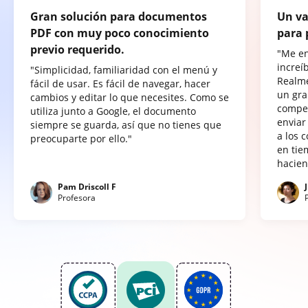
Gran solución para documentos
Un va
PDF con muy poco conocimiento
para 
previo requerido.
"Me e
increí
"Simplicidad, familiaridad con el menú y
Realme
fácil de usar. Es fácil de navegar, hacer
un gra
cambios y editar lo que necesites. Como se
compet
utiliza junto a Google, el documento
enviar
siempre se guarda, así que no tienes que
a los 
preocuparte por ello."
en tie
hacien
Pam Driscoll F
Profesora