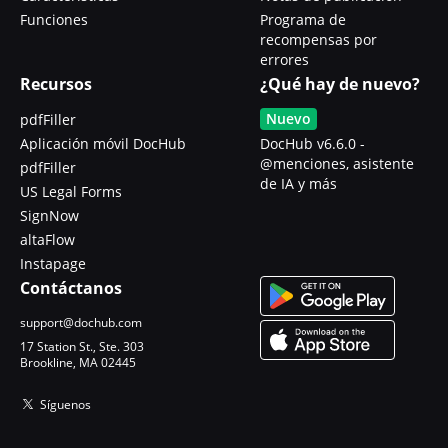
Funciones
Programa de
recompensas por
errores
Recursos
¿Qué hay de nuevo?
Nuevo
pdfFiller
Aplicación móvil DocHub
DocHub v6.6.0 -
@menciones, asistente
pdfFiller
de IA y más
US Legal Forms
SignNow
altaFlow
Instapage
Contáctanos
support@dochub.com
17 Station St., Ste. 303
Brookline, MA 02445
Síguenos