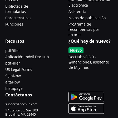
Electrónica
Biblioteca de
formularios
Asistencia
Características
Notas de publicación
Funciones
Programa de
recompensas por
errores
Recursos
¿Qué hay de nuevo?
Nuevo
pdfFiller
Aplicación móvil DocHub
DocHub v6.6.0 -
@menciones, asistente
pdfFiller
de IA y más
US Legal Forms
SignNow
altaFlow
Instapage
Contáctanos
support@dochub.com
17 Station St., Ste. 303
Brookline, MA 02445