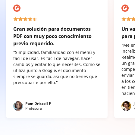
Gran solución para documentos
Un va
PDF con muy poco conocimiento
para 
previo requerido.
"Me e
increí
"Simplicidad, familiaridad con el menú y
Realme
fácil de usar. Es fácil de navegar, hacer
un gra
cambios y editar lo que necesites. Como se
compet
utiliza junto a Google, el documento
enviar
siempre se guarda, así que no tienes que
a los 
preocuparte por ello."
en tie
hacien
Pam Driscoll F
Profesora