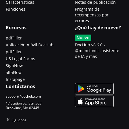
Características
Notas de publicación
Funciones
Programa de
recompensas por
errores
Recursos
¿Qué hay de nuevo?
Nuevo
pdfFiller
Aplicación móvil DocHub
DocHub v6.6.0 -
@menciones, asistente
pdfFiller
de IA y más
US Legal Forms
SignNow
altaFlow
Instapage
Contáctanos
support@dochub.com
17 Station St., Ste. 303
Brookline, MA 02445
Síguenos