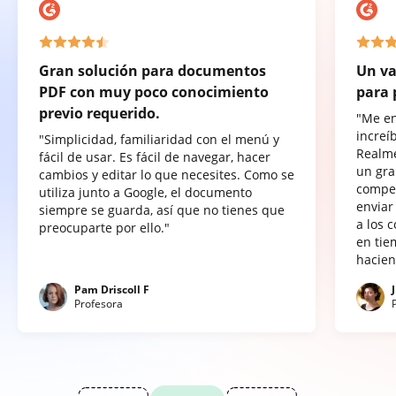
Gran solución para documentos
Un va
PDF con muy poco conocimiento
para 
previo requerido.
"Me e
increí
"Simplicidad, familiaridad con el menú y
Realme
fácil de usar. Es fácil de navegar, hacer
un gra
cambios y editar lo que necesites. Como se
compet
utiliza junto a Google, el documento
enviar
siempre se guarda, así que no tienes que
a los 
preocuparte por ello."
en tie
hacien
Pam Driscoll F
Profesora