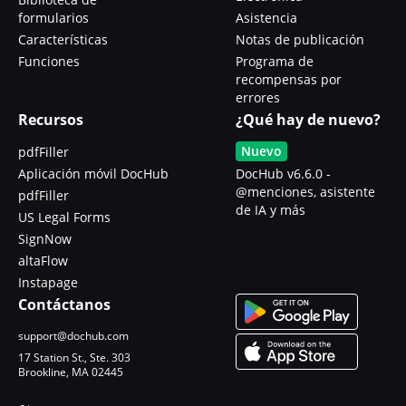
formularios
Asistencia
Características
Notas de publicación
Funciones
Programa de
recompensas por
errores
Recursos
¿Qué hay de nuevo?
Nuevo
pdfFiller
Aplicación móvil DocHub
DocHub v6.6.0 -
@menciones, asistente
pdfFiller
de IA y más
US Legal Forms
SignNow
altaFlow
Instapage
Contáctanos
support@dochub.com
17 Station St., Ste. 303
Brookline, MA 02445