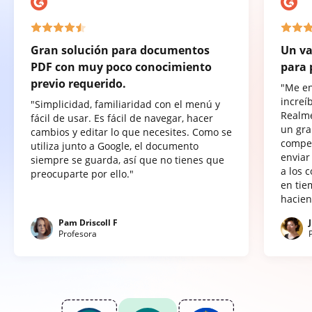
Gran solución para documentos
Un va
PDF con muy poco conocimiento
para 
previo requerido.
"Me e
increí
"Simplicidad, familiaridad con el menú y
Realme
fácil de usar. Es fácil de navegar, hacer
un gra
cambios y editar lo que necesites. Como se
compet
utiliza junto a Google, el documento
enviar
siempre se guarda, así que no tienes que
a los 
preocuparte por ello."
en tie
hacien
Pam Driscoll F
Profesora