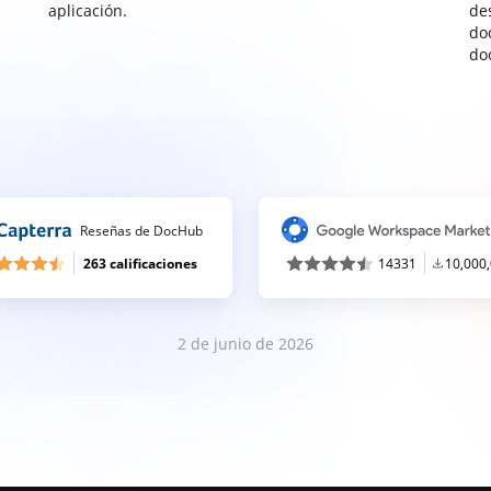
aplicación.
de
do
do
Reseñas de DocHub
263 calificaciones
14331
10,000
2 de junio de 2026