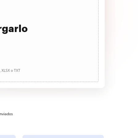
rgarlo
, XLSX o TXT
enviados