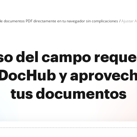
n de documentos PDF directamente en tu navegador sin complicaciones
Ajustar 
iso del campo requ
 DocHub y aprovec
tus documentos