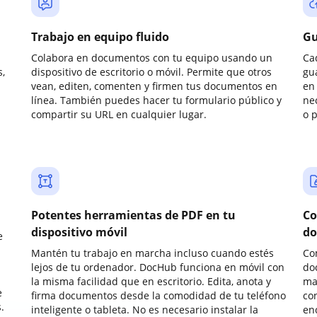
Trabajo en equipo fluido
Gu
Colabora en documentos con tu equipo usando un
Ca
,
dispositivo de escritorio o móvil. Permite que otros
gu
vean, editen, comenten y firmen tus documentos en
en 
línea. También puedes hacer tu formulario público y
ne
compartir su URL en cualquier lugar.
o 
Potentes herramientas de PDF en tu
Co
dispositivo móvil
do
e
Mantén tu trabajo en marcha incluso cuando estés
Co
lejos de tu ordenador. DocHub funciona en móvil con
do
la misma facilidad que en escritorio. Edita, anota y
ma
e
firma documentos desde la comodidad de tu teléfono
co
.
inteligente o tableta. No es necesario instalar la
enc