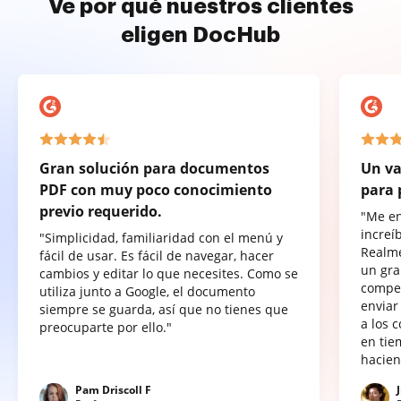
Ve por qué nuestros clientes
eligen DocHub
Gran solución para documentos
Un va
PDF con muy poco conocimiento
para 
previo requerido.
"Me e
increí
"Simplicidad, familiaridad con el menú y
Realme
fácil de usar. Es fácil de navegar, hacer
un gra
cambios y editar lo que necesites. Como se
compet
utiliza junto a Google, el documento
enviar
siempre se guarda, así que no tienes que
a los 
preocuparte por ello."
en tie
hacien
Pam Driscoll F