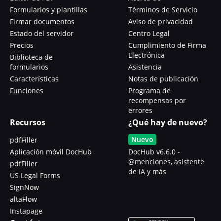
Formularios y plantillas
Términos de Servicio
Firmar documentos
Aviso de privacidad
Estado del servidor
Centro Legal
Precios
Cumplimiento de Firma
Electrónica
Biblioteca de
formularios
Asistencia
Características
Notas de publicación
Funciones
Programa de
recompensas por
errores
Recursos
¿Qué hay de nuevo?
Nuevo
pdfFiller
Aplicación móvil DocHub
DocHub v6.6.0 -
@menciones, asistente
pdfFiller
de IA y más
US Legal Forms
SignNow
altaFlow
Instapage