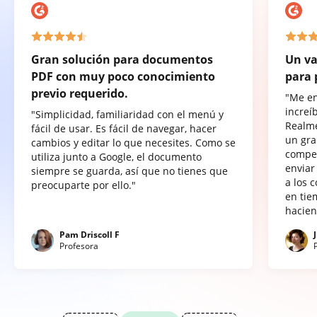
Gran solución para documentos
Un va
PDF con muy poco conocimiento
para 
previo requerido.
"Me e
increí
"Simplicidad, familiaridad con el menú y
Realme
fácil de usar. Es fácil de navegar, hacer
un gra
cambios y editar lo que necesites. Como se
compet
utiliza junto a Google, el documento
enviar
siempre se guarda, así que no tienes que
a los 
preocuparte por ello."
en tie
hacien
Pam Driscoll F
Profesora