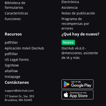
Electrónica
Biblioteca de
formularios
Asistencia
Características
Notas de publicación
Funciones
Programa de
recompensas por
errores
Recursos
¿Qué hay de nuevo?
Nuevo
pdfFiller
Aplicación móvil DocHub
DocHub v6.6.0 -
@menciones, asistente
pdfFiller
de IA y más
US Legal Forms
SignNow
altaFlow
Instapage
Contáctanos
support@dochub.com
17 Station St., Ste. 303
Brookline, MA 02445