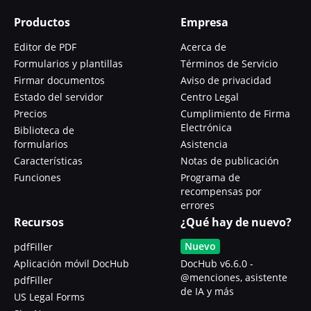
Productos
Empresa
Editor de PDF
Acerca de
Formularios y plantillas
Términos de Servicio
Firmar documentos
Aviso de privacidad
Estado del servidor
Centro Legal
Precios
Cumplimiento de Firma
Electrónica
Biblioteca de
formularios
Asistencia
Características
Notas de publicación
Funciones
Programa de
recompensas por
errores
Recursos
¿Qué hay de nuevo?
Nuevo
pdfFiller
Aplicación móvil DocHub
DocHub v6.6.0 -
@menciones, asistente
pdfFiller
de IA y más
US Legal Forms