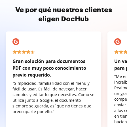
Ve por qué nuestros clientes
eligen DocHub
Gran solución para documentos
Un va
PDF con muy poco conocimiento
para 
previo requerido.
"Me e
increí
"Simplicidad, familiaridad con el menú y
Realme
fácil de usar. Es fácil de navegar, hacer
un gra
cambios y editar lo que necesites. Como se
compet
utiliza junto a Google, el documento
enviar
siempre se guarda, así que no tienes que
a los 
preocuparte por ello."
en tie
hacien