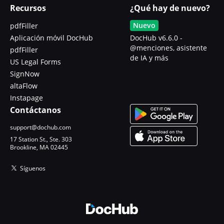
Recursos
¿Qué hay de nuevo?
Nuevo
pdfFiller
Aplicación móvil DocHub
DocHub v6.6.0 -
@menciones, asistente
pdfFiller
de IA y más
US Legal Forms
SignNow
altaFlow
Instapage
Contáctanos
support@dochub.com
17 Station St., Ste. 303
Brookline, MA 02445
Síguenos