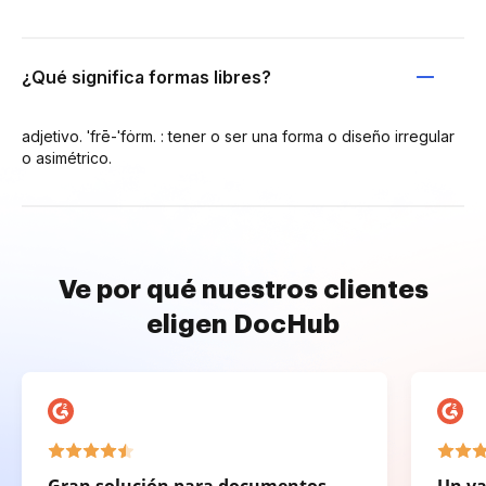
¿Qué significa formas libres?
adjetivo. ˈfrē-ˈfȯrm. : tener o ser una forma o diseño irregular
o asimétrico.
Ve por qué nuestros clientes
eligen DocHub
Gran solución para documentos
Un va