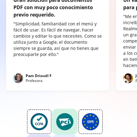
PDF con muy poco conocimiento
para 
previo requerido.
"Me e
increí
"Simplicidad, familiaridad con el menú y
Realme
fácil de usar. Es fácil de navegar, hacer
un gra
cambios y editar lo que necesites. Como se
compet
utiliza junto a Google, el documento
enviar
siempre se guarda, así que no tienes que
a los 
preocuparte por ello."
en tie
hacien
Pam Driscoll F
Profesora