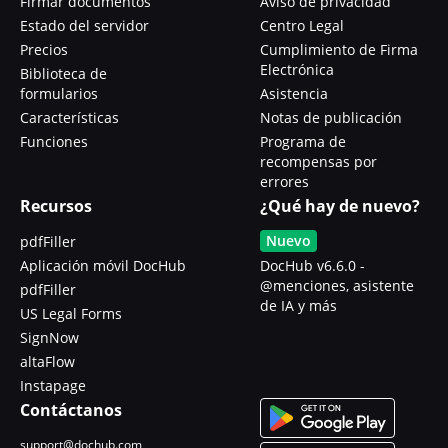
Firmar documentos
Aviso de privacidad
Estado del servidor
Centro Legal
Precios
Cumplimiento de Firma
Electrónica
Biblioteca de
formularios
Asistencia
Características
Notas de publicación
Funciones
Programa de
recompensas por
errores
Recursos
¿Qué hay de nuevo?
Nuevo
pdfFiller
Aplicación móvil DocHub
DocHub v6.6.0 -
@menciones, asistente
pdfFiller
de IA y más
US Legal Forms
SignNow
altaFlow
Instapage
Contáctanos
support@dochub.com