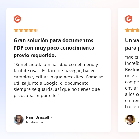
Gran solución para documentos
Un va
PDF con muy poco conocimiento
para 
previo requerido.
"Me e
increí
"Simplicidad, familiaridad con el menú y
Realme
fácil de usar. Es fácil de navegar, hacer
un gra
cambios y editar lo que necesites. Como se
compet
utiliza junto a Google, el documento
enviar
siempre se guarda, así que no tienes que
a los 
preocuparte por ello."
en tie
hacien
Pam Driscoll F
Profesora