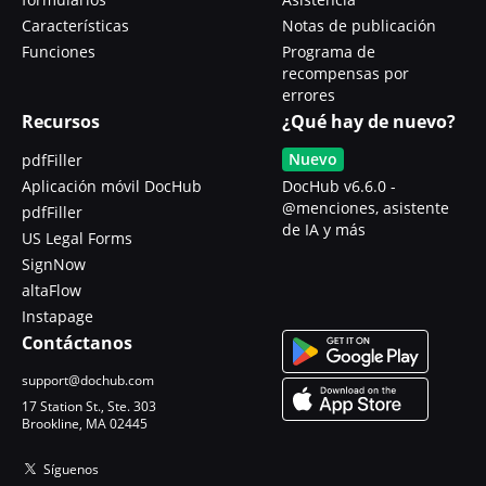
Características
Notas de publicación
Funciones
Programa de
recompensas por
errores
Recursos
¿Qué hay de nuevo?
Nuevo
pdfFiller
Aplicación móvil DocHub
DocHub v6.6.0 -
@menciones, asistente
pdfFiller
de IA y más
US Legal Forms
SignNow
altaFlow
Instapage
Contáctanos
support@dochub.com
17 Station St., Ste. 303
Brookline, MA 02445
Síguenos