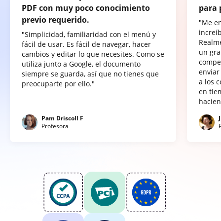
PDF con muy poco conocimiento
para 
previo requerido.
"Me e
increí
"Simplicidad, familiaridad con el menú y
Realme
fácil de usar. Es fácil de navegar, hacer
un gra
cambios y editar lo que necesites. Como se
compet
utiliza junto a Google, el documento
enviar
siempre se guarda, así que no tienes que
a los 
preocuparte por ello."
en tie
hacien
Pam Driscoll F
Profesora