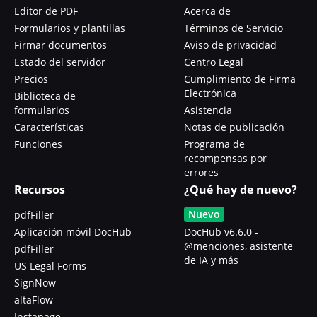
Editor de PDF
Acerca de
Formularios y plantillas
Términos de Servicio
Firmar documentos
Aviso de privacidad
Estado del servidor
Centro Legal
Precios
Cumplimiento de Firma
Electrónica
Biblioteca de
formularios
Asistencia
Características
Notas de publicación
Funciones
Programa de
recompensas por
errores
Recursos
¿Qué hay de nuevo?
Nuevo
pdfFiller
Aplicación móvil DocHub
DocHub v6.6.0 -
@menciones, asistente
pdfFiller
de IA y más
US Legal Forms
SignNow
altaFlow
Instapage