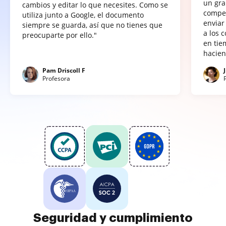
un gra
cambios y editar lo que necesites. Como se
compet
utiliza junto a Google, el documento
enviar
siempre se guarda, así que no tienes que
a los 
preocuparte por ello."
en tie
hacien
Pam Driscoll F
Profesora
Seguridad y cumplimiento