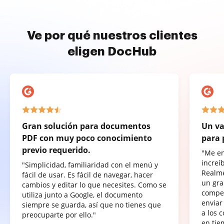
Ve por qué nuestros clientes
eligen DocHub
Gran solución para documentos
Un va
PDF con muy poco conocimiento
para 
previo requerido.
"Me e
increí
"Simplicidad, familiaridad con el menú y
Realme
fácil de usar. Es fácil de navegar, hacer
un gra
cambios y editar lo que necesites. Como se
compet
utiliza junto a Google, el documento
enviar
siempre se guarda, así que no tienes que
a los 
preocuparte por ello."
en tie