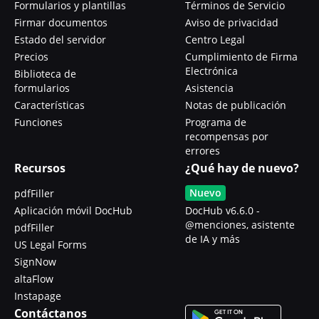
Formularios y plantillas
Términos de Servicio
Firmar documentos
Aviso de privacidad
Estado del servidor
Centro Legal
Precios
Cumplimiento de Firma
Electrónica
Biblioteca de
formularios
Asistencia
Características
Notas de publicación
Funciones
Programa de
recompensas por
errores
Recursos
¿Qué hay de nuevo?
Nuevo
pdfFiller
Aplicación móvil DocHub
DocHub v6.6.0 -
@menciones, asistente
pdfFiller
de IA y más
US Legal Forms
SignNow
altaFlow
Instapage
Contáctanos