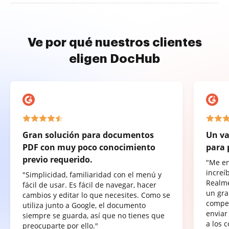
Ve por qué nuestros clientes
eligen DocHub
Gran solución para documentos
Un va
PDF con muy poco conocimiento
para 
previo requerido.
"Me e
increí
"Simplicidad, familiaridad con el menú y
Realme
fácil de usar. Es fácil de navegar, hacer
un gra
cambios y editar lo que necesites. Como se
compet
utiliza junto a Google, el documento
enviar
siempre se guarda, así que no tienes que
a los 
preocuparte por ello."