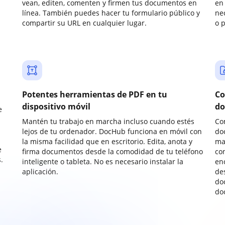
vean, editen, comenten y firmen tus documentos en
en 
línea. También puedes hacer tu formulario público y
ne
compartir su URL en cualquier lugar.
o 
Potentes herramientas de PDF en tu
Co
dispositivo móvil
do
e
Mantén tu trabajo en marcha incluso cuando estés
Co
lejos de tu ordenador. DocHub funciona en móvil con
do
la misma facilidad que en escritorio. Edita, anota y
ma
e
firma documentos desde la comodidad de tu teléfono
co
.
inteligente o tableta. No es necesario instalar la
enc
aplicación.
de
do
do