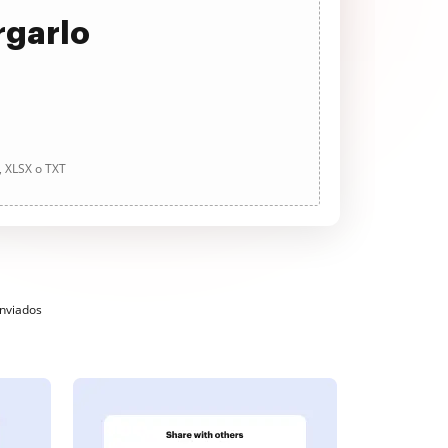
rgarlo
, XLSX o TXT
enviados