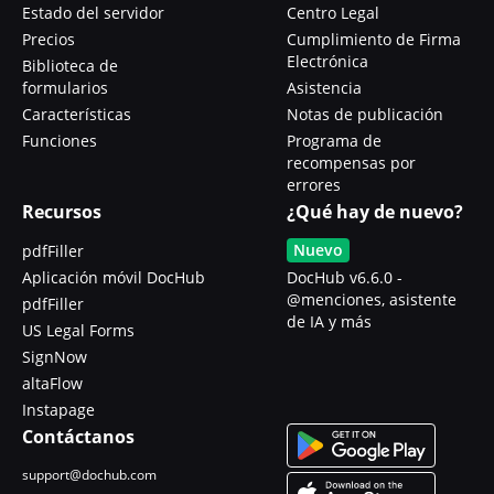
Estado del servidor
Centro Legal
Precios
Cumplimiento de Firma
Electrónica
Biblioteca de
formularios
Asistencia
Características
Notas de publicación
Funciones
Programa de
recompensas por
errores
Recursos
¿Qué hay de nuevo?
Nuevo
pdfFiller
Aplicación móvil DocHub
DocHub v6.6.0 -
@menciones, asistente
pdfFiller
de IA y más
US Legal Forms
SignNow
altaFlow
Instapage
Contáctanos
support@dochub.com