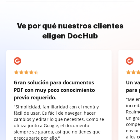
Ve por qué nuestros clientes
eligen DocHub
Gran solución para documentos
Un va
PDF con muy poco conocimiento
para 
previo requerido.
"Me e
increí
"Simplicidad, familiaridad con el menú y
Realme
fácil de usar. Es fácil de navegar, hacer
un gra
cambios y editar lo que necesites. Como se
compet
utiliza junto a Google, el documento
enviar
siempre se guarda, así que no tienes que
a los 
preocuparte por ello."