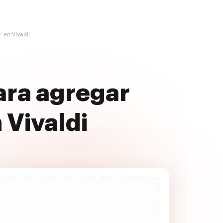
 en Vivaldi
ara agregar
 Vivaldi