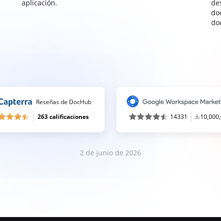
aplicación.
de
do
do
Reseñas de DocHub
263 calificaciones
14331
10,000
2 de junio de 2026