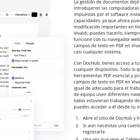
La gestión de documentos dejó 
introdujeron las computadoras e
impuestas por el software insta
capacidades, ya que ahora pue
modificación importantes en lí
Vivaldi, puedes hacerlo, siempr
funcione con tu navegador we
campos de texto en PDF en Viva
casi cualquier sistema.
Con DocHub, tienes acceso a tu
cualquier dispositivo. Todo lo 
herramientas PDF esencial y prá
campos de texto en PDF en Vival
igual de adecuado para el trab
de equipo usen diferentes naveg
todos estuvieran trabajando de
puedes acceder a él desde tu 
Abre el sitio de DocHub y ha
Si aún necesitas una cuenta
registrarte.
Una vez que veas el Table