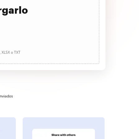
rgarlo
, XLSX o TXT
enviados