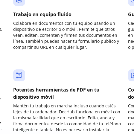
Trabajo en equipo fluido
Gu
Colabora en documentos con tu equipo usando un
Ca
,
dispositivo de escritorio o móvil. Permite que otros
gu
vean, editen, comenten y firmen tus documentos en
en 
línea. También puedes hacer tu formulario público y
ne
compartir su URL en cualquier lugar.
o 
Potentes herramientas de PDF en tu
Co
dispositivo móvil
do
e
Mantén tu trabajo en marcha incluso cuando estés
Co
lejos de tu ordenador. DocHub funciona en móvil con
do
la misma facilidad que en escritorio. Edita, anota y
ma
e
firma documentos desde la comodidad de tu teléfono
co
.
inteligente o tableta. No es necesario instalar la
enc