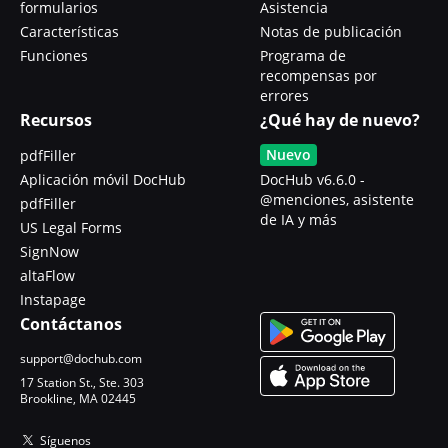
formularios
Asistencia
Características
Notas de publicación
Funciones
Programa de
recompensas por
errores
Recursos
¿Qué hay de nuevo?
Nuevo
pdfFiller
Aplicación móvil DocHub
DocHub v6.6.0 -
@menciones, asistente
pdfFiller
de IA y más
US Legal Forms
SignNow
altaFlow
Instapage
Contáctanos
support@dochub.com
17 Station St., Ste. 303
Brookline, MA 02445
Síguenos