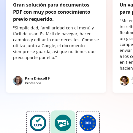
Gran solución para documentos
Un va
PDF con muy poco conocimiento
para 
previo requerido.
"Me e
increí
"Simplicidad, familiaridad con el menú y
Realme
fácil de usar. Es fácil de navegar, hacer
un gra
cambios y editar lo que necesites. Como se
compet
utiliza junto a Google, el documento
enviar
siempre se guarda, así que no tienes que
a los 
preocuparte por ello."
en tie
hacien
Pam Driscoll F
Profesora