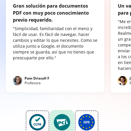
Gran solución para documentos
Un va
PDF con muy poco conocimiento
para 
previo requerido.
"Me e
increí
"Simplicidad, familiaridad con el menú y
Realme
fácil de usar. Es fácil de navegar, hacer
un gra
cambios y editar lo que necesites. Como se
compet
utiliza junto a Google, el documento
enviar
siempre se guarda, así que no tienes que
a los 
preocuparte por ello."
en tie
hacien
Pam Driscoll F
Profesora