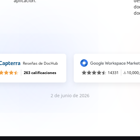
aplicación.
de
do
do
Reseñas de DocHub
263 calificaciones
14331
10,000
2 de junio de 2026