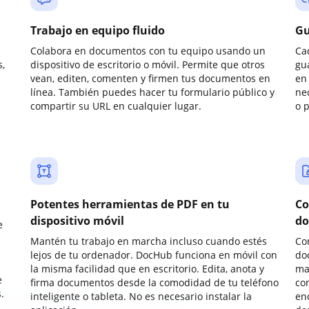
Trabajo en equipo fluido
Gu
Colabora en documentos con tu equipo usando un
Ca
,
dispositivo de escritorio o móvil. Permite que otros
gu
vean, editen, comenten y firmen tus documentos en
en 
línea. También puedes hacer tu formulario público y
ne
compartir su URL en cualquier lugar.
o 
Potentes herramientas de PDF en tu
Co
dispositivo móvil
do
e
Mantén tu trabajo en marcha incluso cuando estés
Co
lejos de tu ordenador. DocHub funciona en móvil con
do
la misma facilidad que en escritorio. Edita, anota y
ma
e
firma documentos desde la comodidad de tu teléfono
co
.
inteligente o tableta. No es necesario instalar la
enc