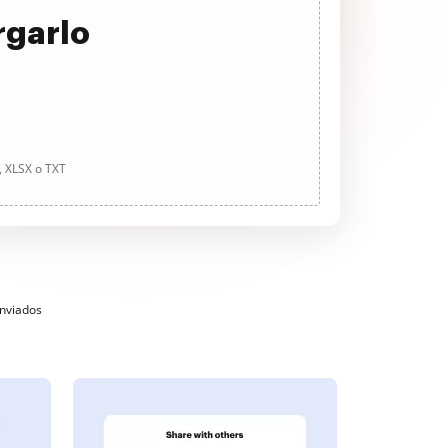
rgarlo
, XLSX o TXT
enviados