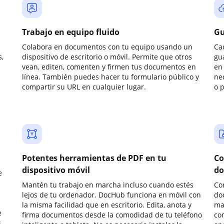
Trabajo en equipo fluido
Gu
Colabora en documentos con tu equipo usando un
Ca
,
dispositivo de escritorio o móvil. Permite que otros
gu
vean, editen, comenten y firmen tus documentos en
en 
línea. También puedes hacer tu formulario público y
ne
compartir su URL en cualquier lugar.
o 
Potentes herramientas de PDF en tu
Co
dispositivo móvil
do
e
Mantén tu trabajo en marcha incluso cuando estés
Co
lejos de tu ordenador. DocHub funciona en móvil con
do
la misma facilidad que en escritorio. Edita, anota y
ma
e
firma documentos desde la comodidad de tu teléfono
co
.