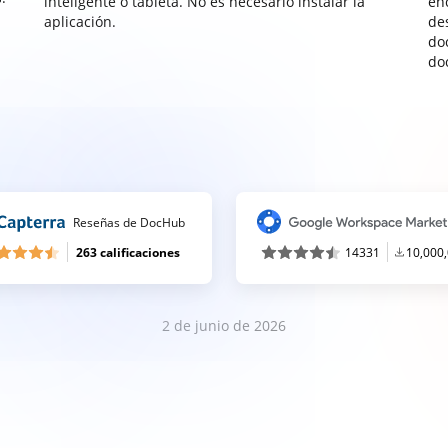
inteligente o tableta. No es necesario instalar la
enc
aplicación.
de
do
do
Reseñas de DocHub
263 calificaciones
14331
10,000
2 de junio de 2026