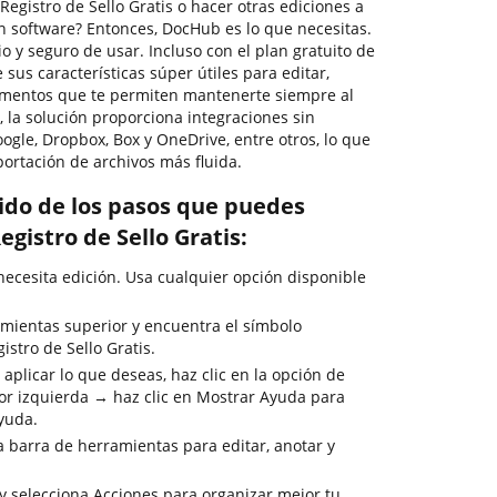
gistro de Sello Gratis o hacer otras ediciones a
n software? Entonces, DocHub es lo que necesitas.
io y seguro de usar. Incluso con el plan gratuito de
sus características súper útiles para editar,
cumentos que te permiten mantenerte siempre al
 la solución proporciona integraciones sin
gle, Dropbox, Box y OneDrive, entre otros, lo que
ortación de archivos más fluida.
rido de los pasos que puedes
egistro de Sello Gratis:
cesita edición. Usa cualquier opción disponible
mientas superior y encuentra el símbolo
stro de Sello Gratis.
aplicar lo que deseas, haz clic en la opción de
or izquierda → haz clic en Mostrar Ayuda para
ayuda.
la barra de herramientas para editar, anotar y
y selecciona Acciones para organizar mejor tu