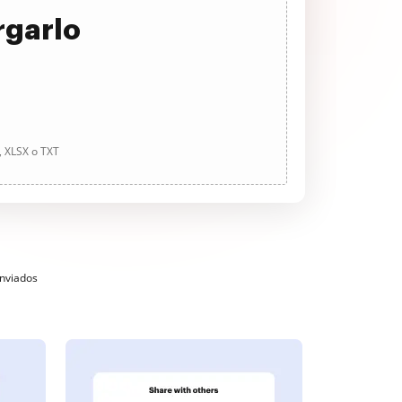
rgarlo
, XLSX o TXT
enviados