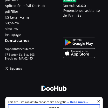
Aplicación móvil DocHub
DocHub v6.6.0 -
@menciones, asistente
pdfFiller
de IA y más
US Legal Forms
SignNow
altaFlow
Instapage
Contáctanos
support@dochub.com
17 Station St., Ste. 303
Brookline, MA 02445
Síguenos
© 2026 DocHub, LLC
Cookie consent notice
...
Read more...
This site uses cookies to enhance site navigation and personalize
Todos los derechos reservados.
your experience. By using this site you agree to our use of cookies as
Accept