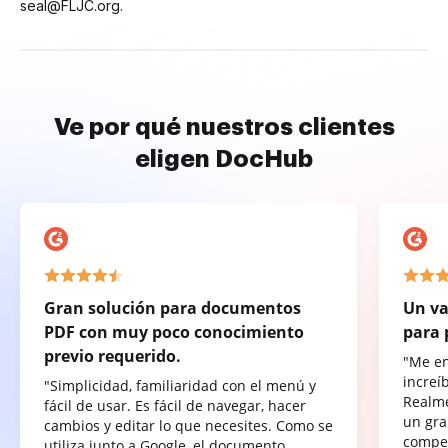
seal@FLJC.org.
Ve por qué nuestros clientes
eligen DocHub
Gran solución para documentos
Un va
PDF con muy poco conocimiento
para 
previo requerido.
"Me e
increí
"Simplicidad, familiaridad con el menú y
Realme
fácil de usar. Es fácil de navegar, hacer
un gra
cambios y editar lo que necesites. Como se
compet
utiliza junto a Google, el documento