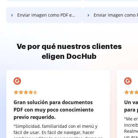
Enviar imagen como PDF en Mozilla Firefox
Enviar imagen como PDF en
Ve por qué nuestros clientes
eligen DocHub
Gran solución para documentos
Un va
PDF con muy poco conocimiento
para 
previo requerido.
"Me e
increí
"Simplicidad, familiaridad con el menú y
Realme
fácil de usar. Es fácil de navegar, hacer
un gra