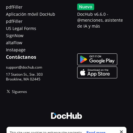
Nuevo
pdfFiller
Aplicación móvil DocHub
DocHub v6.6.0 -
@menciones, asistente
pdfFiller
de IA y más
US Legal Forms
SignNow
altaFlow
Instapage
Contáctanos
support@dochub.com
17 Station St., Ste. 303
Brookline, MA 02445
Síguenos
© 2026 DocHub, LLC
Cookie consent notice
...
Read more...
This site uses cookies to enhance site navigation and personalize