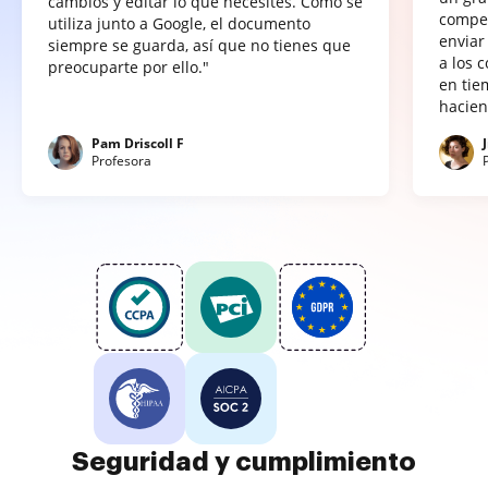
cambios y editar lo que necesites. Como se
compet
utiliza junto a Google, el documento
enviar
siempre se guarda, así que no tienes que
a los 
preocuparte por ello."
en tie
hacien
Pam Driscoll F
Profesora
Seguridad y cumplimiento